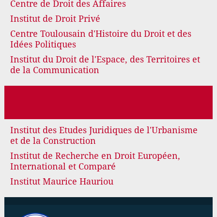
Centre de Droit des Affaires
Institut de Droit Privé
Centre Toulousain d'Histoire du Droit et des
Idées Politiques
Institut du Droit de l'Espace, des Territoires et
de la Communication
Institut des Etudes Juridiques de l'Urbanisme
et de la Construction
Institut de Recherche en Droit Européen,
International et Comparé
Institut Maurice Hauriou