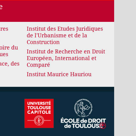
e
ires
Institut des Etudes Juridiques
de l'Urbanisme et de la
Construction
oire du
Institut de Recherche en Droit
ques
Européen, International et
ace, des
Comparé
Institut Maurice Hauriou