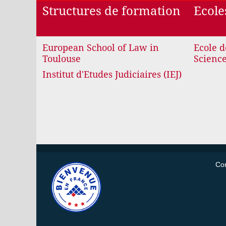
Structures de formation
Ecole
European School of Law in
Ecole d
Toulouse
Science
Institut d'Etudes Judiciaires (IEJ)
Con