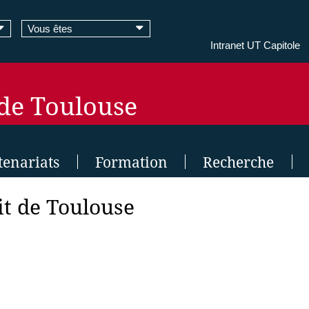
Vous êtes
Intranet UT Capitole
 de Toulouse
tenariats
Formation
Recherche
it de Toulouse