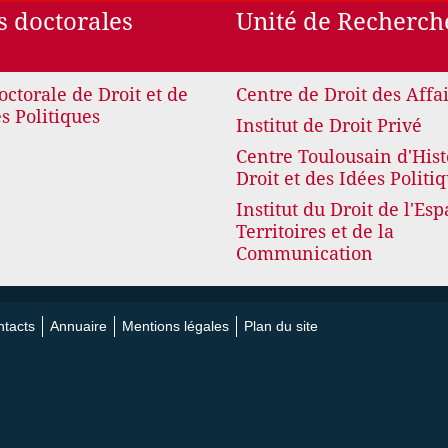
s doctorales
Unité de Recherch
octorale de Droit et de
Centre de Droit des Affa
s Politiques
Institut de Droit Privé
Centre Toulousain d'Hist
Droit et des Idées Politi
Institut du Droit de l'Esp
Territoires et de la
Communication
tacts
Annuaire
Mentions légales
Plan du site