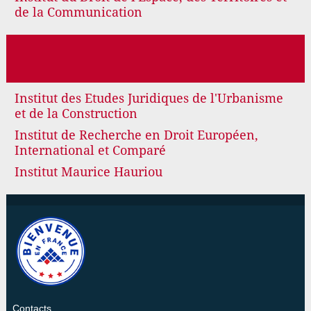
de la Communication
Institut des Etudes Juridiques de l'Urbanisme
et de la Construction
Institut de Recherche en Droit Européen,
International et Comparé
Institut Maurice Hauriou
Contacts