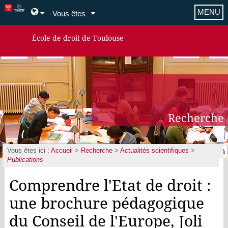
MENU
Vous êtes
École de droit de Toulouse
Recherche
Vous êtes ici :
Accueil
>
Recherche
>
Actualités scientifiques
>
Publications
Comprendre l'Etat de droit :
une brochure pédagogique
du Conseil de l'Europe, Joli