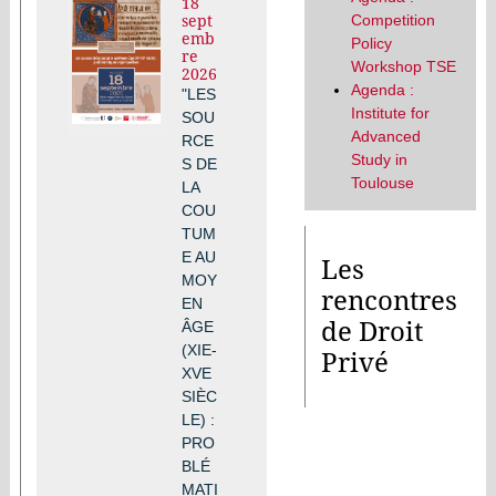
18
Competition
sept
emb
Policy
re
Workshop TSE
2026
Agenda :
"LES
Institute for
SOU
Advanced
RCE
Study in
S DE
Toulouse
LA
COU
TUM
E AU
Les
MOY
rencontres
EN
de Droit
ÂGE
(XIE-
Privé
XVE
SIÈC
LE) :
PRO
BLÉ
MATI