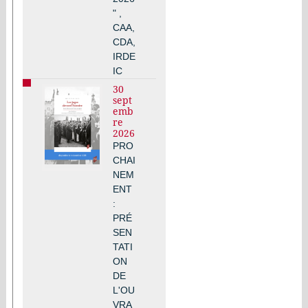
" ,
CAA,
CDA,
IRDE
IC
30
sept
emb
re
2026
PRO
CHAI
NEM
ENT
:
PRÉ
SEN
TATI
ON
DE
L'OU
VRA