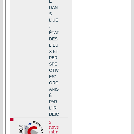
E
DAN
S
L'UE
:
ÉTAT
DES
LIEU
X ET
PER
SPE
CTIV
ES"
ORG
ANIS
É
PAR
L'IR
DEIC
5
nove
mbr