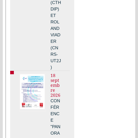
(CTH
DIP)
ET
ROL
AND
VIAD
ER
(CN
RS-
UT2J
)
18
sept
emb
re
2026
CON
FÉR
ENC
E
"PAN
ORA