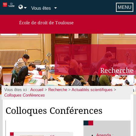
MENU
Vous êtes
École de droit de Toulouse
Recherche
Vous êtes ici :
Accueil
>
Recherche
>
Actualités scientifiques
>
Colloques Conférences
Colloques Conférences
Agenda :