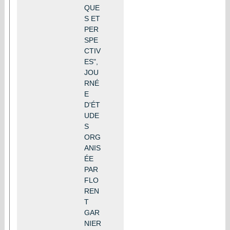
QUE
S ET
PER
SPE
CTIV
ES",
JOU
RNÉ
E
D'ÉT
UDE
S
ORG
ANIS
ÉE
PAR
FLO
REN
T
GAR
NIER