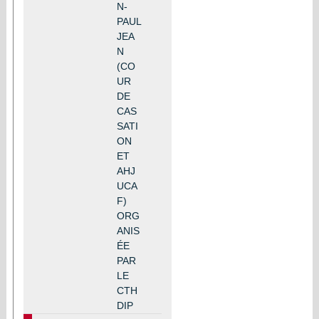
N-
PAUL
JEA
N
(CO
UR
DE
CAS
SATI
ON
ET
AHJ
UCA
F)
ORG
ANIS
ÉE
PAR
LE
CTH
DIP