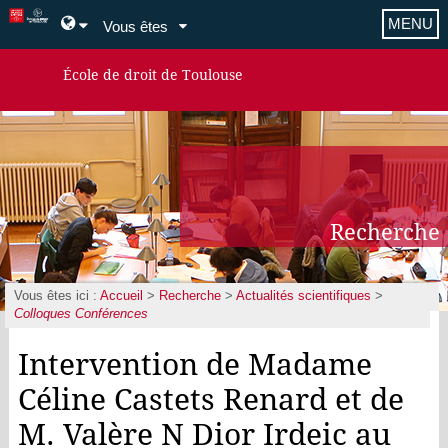
MENU
Vous êtes
École de droit de Toulouse
Recherche
Vous êtes ici :
Accueil
>
Recherche
>
Actualités scientifiques
>
Colloques Conférences
Intervention de Madame
Céline Castets Renard et de
M. Valère N Dior Irdeic au