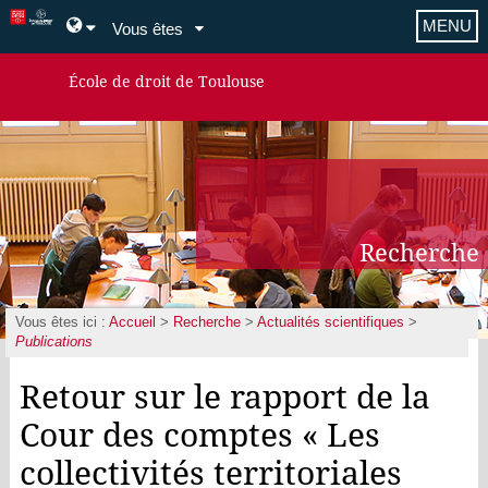
MENU
Vous êtes
École de droit de Toulouse
Recherche
Vous êtes ici :
Accueil
>
Recherche
>
Actualités scientifiques
>
Publications
Retour sur le rapport de la
Cour des comptes « Les
collectivités territoriales