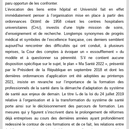
paru
opportun de les confronter.
L’évocation des liens entre hôpital et Université fait en effet
immédiatement penser à l’organisation mise en place à partir des
ordonnances D
de 1958 créant les centres hospitaliers
EBRÉ
universitaires (C
), investis d’une triple mission de soins,
HU
d’enseignement et de recherche. Longtemps synonymes de progrès
médical et symboles de l’excellence française, ces derniers semblent
aujourd’hui rencontrer des difficultés qui ont conduit, à plusieurs
reprises, la Cour des comptes à évoquer un «
essoufflement
» du
modèle et à questionner sa pérennité. S’il ne contient aucune
disposition spécifique sur le sujet, le plan «
Ma Santé 2022
», présenté
par le Président de la République en septembre 2018 et dont les
dernières ordonnances d’application ont été adoptées au printemps
2021, insiste en revanche sur l’importance de la formation des
professionnels de la santé dans la démarche d’adaptation du système
de santé aux enjeux de demain. Le titre I
de la loi du 24 juillet 2019
er
relative à l’organisation et à la transformation du système de santé
porte ainsi sur le décloisonnement des parcours de formation. Les
mesures qui y figurent s’inscrivent dans le prolongement de réformes
déjà entreprises au cours des dernières années ayant profondément
redessiné le contour de ces formations et de ce fait, les relations entre