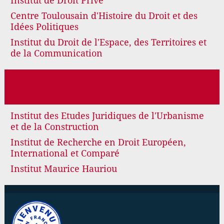
Institut de Droit Privé
Centre Toulousain d'Histoire du Droit et des
Idées Politiques
Institut du Droit de l'Espace, des Territoires et
de la Communication
Institut des Etudes Juridiques de l'Urbanisme
et de la Construction
Institut de Recherche en Droit Européen,
International et Comparé
Institut Maurice Hauriou