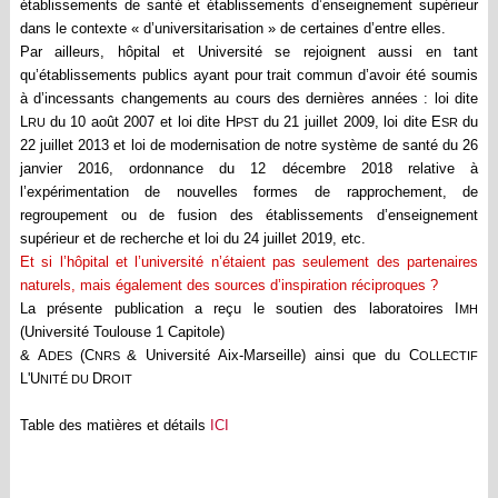
établissements de santé et établissements d’enseignement supérieur
dans le contexte «
d’universitarisation
» de certaines d’entre elles.
Par ailleurs, hôpital et Université se rejoignent aussi en tant
qu’établissements publics ayant pour trait commun d’avoir été soumis
à d’incessants changements au cours des dernières années : loi dite
L
du 10 août 2007 et loi dite H
du 21 juillet 2009, loi dite E
du
RU
PST
SR
22 juillet 2013 et loi de modernisation de notre système de santé du 26
janvier 2016, ordonnance du 12 décembre 2018 relative à
l’expérimentation de nouvelles formes de rapprochement, de
regroupement ou de fusion des établissements d’enseignement
supérieur et de recherche et loi du 24 juillet 2019,
etc
.
Et si l’hôpital et l’université n’étaient pas seulement des partenaires
naturels, mais également des sources d’inspiration réciproques ?
La présente publication a reçu le soutien des laboratoires I
MH
(Université Toulouse 1 Capitole)
& A
(C
& Université Aix-Marseille) ainsi que du C
DES
NRS
OLLECTIF
L'U
D
NITÉ DU
ROIT
Table des matières et détails
ICI