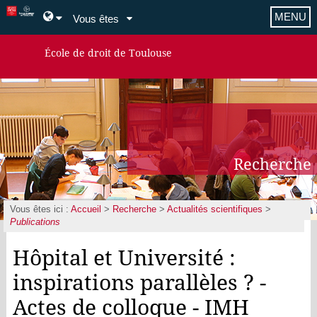
MENU
Vous êtes
École de droit de Toulouse
Recherche
Vous êtes ici :
Accueil
>
Recherche
>
Actualités scientifiques
>
Publications
Hôpital et Université :
inspirations parallèles ? -
Actes de colloque - IMH