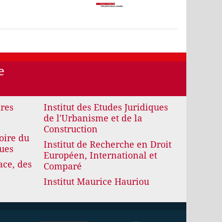
e
ires
Institut des Etudes Juridiques
de l'Urbanisme et de la
Construction
oire du
Institut de Recherche en Droit
ques
Européen, International et
ace, des
Comparé
Institut Maurice Hauriou