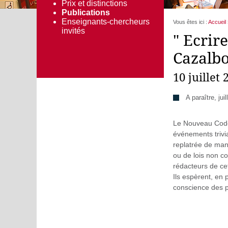
Prix et distinctions
Publications
Enseignants-chercheurs
Vous êtes ici :
Accueil
invités
" Ecrir
Cazalbo
10 juillet 
A paraître, jui
Le Nouveau Code 
événements trivi
replatrée de man
ou de lois non co
rédacteurs de ce
Ils espèrent, en 
conscience des po