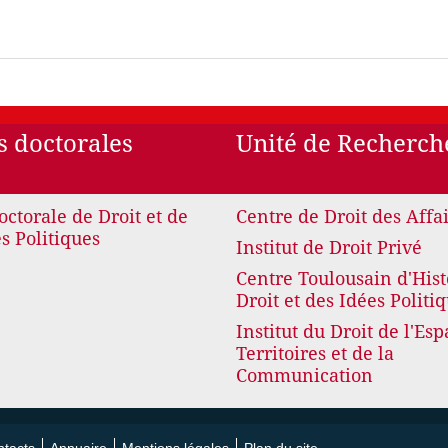
s doctorales
Unité de Recherch
octorale de Droit et de
Centre de Droit des Affa
s Politiques
Institut de Droit Privé
Centre Toulousain d'Hist
Droit et des Idées Politi
Institut du Droit de l'Esp
Territoires et de la
Communication
tacts
Annuaire
Mentions légales
Plan du site