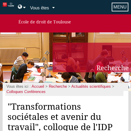
MENU
Vous êtes
École de droit de Toulouse
Recherche
Vous êtes ici :
Accueil
>
Recherche
>
Actualités scientifiques
>
Colloques Conférences
"Transformations
sociétales et avenir du
travail", colloque de l'IDP