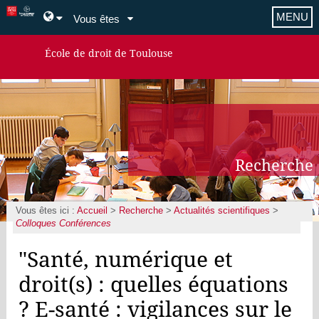
MENU
Vous êtes
École de droit de Toulouse
Recherche
Vous êtes ici :
Accueil
>
Recherche
>
Actualités scientifiques
>
Colloques Conférences
"Santé, numérique et
droit(s) : quelles équations
? E-santé : vigilances sur le