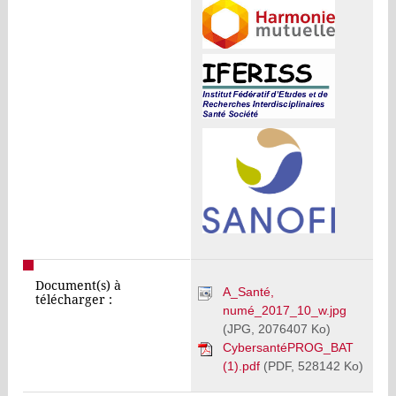
Document(s) à
A_Santé,
télécharger :
numé_2017_10_w.jpg
(JPG, 2076407 Ko)
CybersantéPROG_BAT
(1).pdf
(PDF, 528142 Ko)