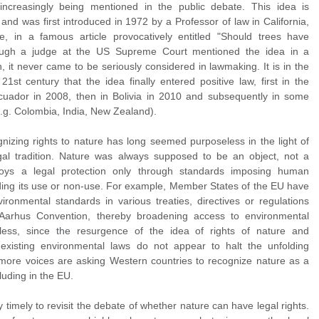
s increasingly being mentioned in the public debate. This idea is
nd was first introduced in 1972 by a Professor of law in California,
e, in a famous article provocatively entitled "Should trees have
hough a judge at the US Supreme Court mentioned the idea in a
n, it never came to be seriously considered in lawmaking. It is in the
21st century that the idea finally entered positive law, first in the
Ecuador in 2008, then in Bolivia in 2010 and subsequently in some
e.g. Colombia, India, New Zealand).
nizing rights to nature has long seemed purposeless in the light of
al tradition. Nature was always supposed to be an object, not a
joys a legal protection only through standards imposing human
ding its use or non-use. For example, Member States of the EU have
ronmental standards in various treaties, directives or regulations
 Aarhus Convention, thereby broadening access to environmental
eless, since the resurgence of the idea of rights of nature and
 existing environmental laws do not appear to halt the unfolding
, more voices are asking Western countries to recognize nature as a
cluding in the EU.
ry timely to revisit the debate of whether nature can have legal rights.