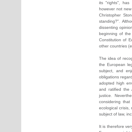
its "rights", ha
however not new a
Christopher Ston
standing?". Alt
dissenting opinio
beginning of the 
Constitution of 
other countries (
The idea of recog
the European leg
subject, and en
obligations regar
adopted high envi
and ratified the
justice. Neverth
considering that
ecological crisis
subject of law, in
It is therefore ve