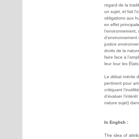
regard de la tradi
un sujet, et fait 
obligations aux 
en effet principal
l’environnement, 
d’environnement et
justice environne
droits de la natur
faire face à l’amp
leur tour les Éta
Le débat mérite do
pertinent pour amé
critiquant l’inutili
d’évaluer l’intérê
nature sujet) dans
In English :
The idea of attri