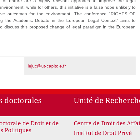
 of nature are a highly relevant approach to improve the legal
environment, while for others, this initiative is a false hope unlikely to
itive outcomes for the environment. The conference “RIGHTS OF
 the Academic Debate in the European Legal Context” aims to
to discuss this proposed change of legal paradigm in the European
iejuc@ut-capitole.fr
s doctorales
Unité de Recherch
octorale de Droit et de
Centre de Droit des Affa
s Politiques
Institut de Droit Privé