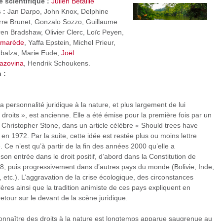
 scientifique :
Julien Bétaille
s :
Jan Darpo, John Knox, Delphine
rre Brunet, Gonzalo Sozzo, Guillaume
en Bradshaw, Olivier Clerc, Loïc Peyen,
umarède
, Yaffa Epstein, Michel Prieur,
balza
,
Marie Eude
,
Joël
azovina
, Hendrik Schoukens.
 :
 la personnalité juridique à la nature, et plus largement de lui
droits », est ancienne. Elle a été émise pour la première fois par un
 Christopher Stone, dans un article célèbre « Should trees have
en 1972. Par la suite, cette idée est restée plus ou moins lettre
 Ce n’est qu’à partir de la fin des années 2000 qu’elle a
 son entrée dans le droit positif, d’abord dans la Constitution de
8, puis progressivement dans d’autres pays du monde (Bolivie, Inde,
 etc.). L’aggravation de la crise écologique, des circonstances
lières ainsi que la tradition animiste de ces pays expliquent en
retour sur le devant de la scène juridique.
onnaître des droits à la nature est longtemps apparue saugrenue au