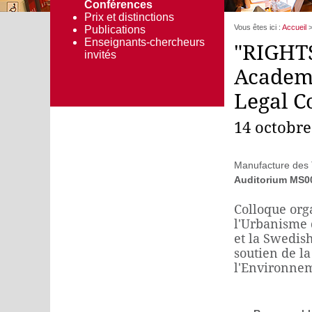
Conférences
Prix et distinctions
Vous êtes ici :
Accueil
Publications
Enseignants-chercheurs
"RIGHT
invités
Academi
Legal Co
14 octobre
Manufacture des
Auditorium MS0
Colloque orga
l'Urbanisme 
et la Swedish
soutien de la
l'Environnem