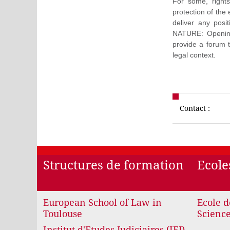
For some, rights
protection of the 
deliver any pos
NATURE: Opening
provide a forum 
legal context.
Contact :
Structures de formation
Ecole
European School of Law in
Ecole d
Toulouse
Science
Institut d'Etudes Judiciaires (IEJ)