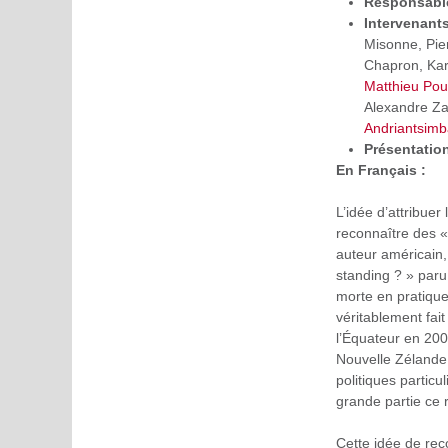
Responsable
Intervenant
Misonne, Pie
Chapron, Kar
Matthieu Po
Alexandre Za
Andriantsimb
Présentation
En Français :
L’idée d’attribuer
reconnaître des « 
auteur américain,
standing ? » paru 
morte en pratique.
véritablement fait
l’Équateur en 200
Nouvelle Zélande,
politiques particu
grande partie ce 
Cette idée de rec