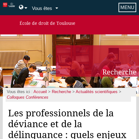
MENU
Vous êtes
École de droit de Toulouse
Recherche
Vous êtes ici :
Accueil
>
Recherche
>
Actualités scientifiques
>
Colloques Conférences
Les professionnels de la
déviance et de la
délinquance : quels enjeux