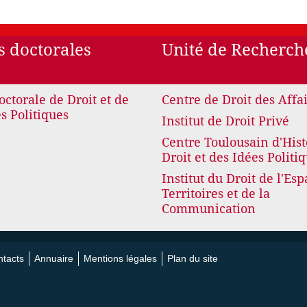
s doctorales
Unité de Recherch
octorale de Droit et de
Centre de Droit des Affa
s Politiques
Institut de Droit Privé
Centre Toulousain d'Hist
Droit et des Idées Politi
Institut du Droit de l'Esp
Territoires et de la
Communication
tacts
Annuaire
Mentions légales
Plan du site