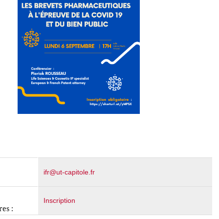
ifr@ut-capitole.fr
Inscription
es :