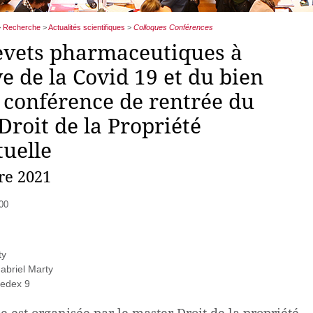
>
Recherche
>
Actualités scientifiques
>
Colloques Conférences
evets pharmaceutiques à
e de la Covid 19 et du bien
, conférence de rentrée du
Droit de la Propriété
tuelle
re 2021
h00
ty
abriel Marty
cedex 9