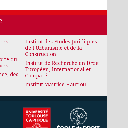
e
ires
Institut des Etudes Juridiques
de l'Urbanisme et de la
Construction
oire du
Institut de Recherche en Droit
ques
Européen, International et
ace, des
Comparé
Institut Maurice Hauriou