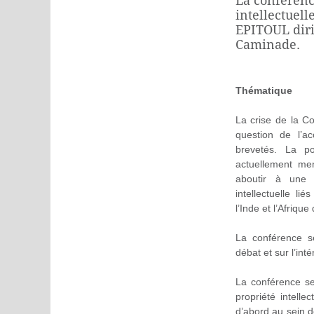
La conférence
intellectuell
EPITOUL diri
Caminade.
Thématique
La crise de la C
question de l’a
brevetés. La p
actuellement me
aboutir à une 
intellectuelle li
l’Inde et l’Afrique
La conférence se
débat et sur l’int
La conférence s
propriété intelle
d’abord au sein d