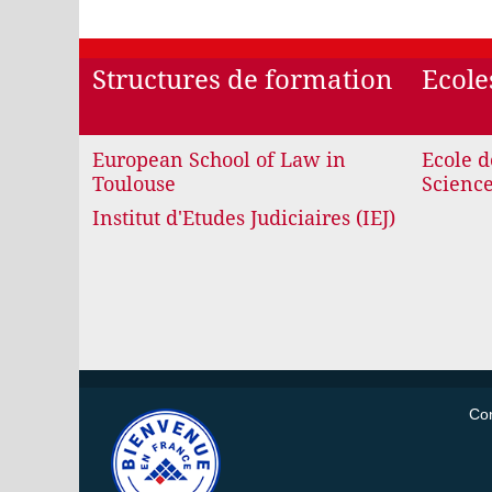
Structures de formation
Ecole
European School of Law in
Ecole d
Toulouse
Science
Institut d'Etudes Judiciaires (IEJ)
Con