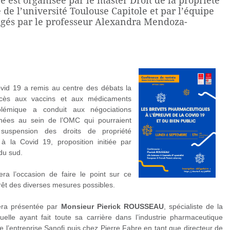
 est organisée par le master Droit de la propriété
e de l’université Toulouse Capitole et par l’équipe
gés par le professeur Alexandra Mendoza-
ovid 19 a remis au centre des débats la
ccès aux vaccins et aux médicaments
olémique a conduit aux négociations
nées au sein de l’OMC qui pourraient
suspension des droits de propriété
és à la Covid 19, proposition initiée par
 du sud.
ra l’occasion de faire le point sur ce
érêt des diverses mesures possibles.
era présentée par
Monsieur Pierick ROUSSEAU
, spécialiste de la
ctuelle ayant fait toute sa carrière dans l’industrie pharmaceutique
e l’entreprise Sanofi puis chez Pierre Fabre en tant que directeur de