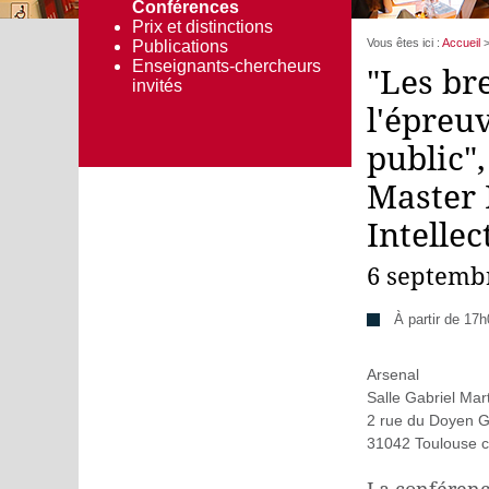
Conférences
Prix et distinctions
Vous êtes ici :
Accueil
Publications
Enseignants-chercheurs
"Les br
invités
l'épreuv
public"
Master 
Intellec
6 septemb
À partir de 17
Arsenal
Salle Gabriel Mar
2 rue du Doyen G
31042 Toulouse 