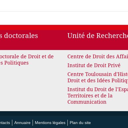
s doctorales
Unité de Recherch
octorale de Droit et de
Centre de Droit des Affa
s Politiques
Institut de Droit Privé
Centre Toulousain d'Hist
Droit et des Idées Politi
Institut du Droit de l'Esp
Territoires et de la
Communication
tacts
Annuaire
Mentions légales
Plan du site