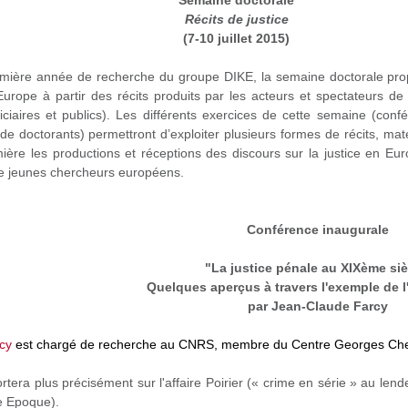
Semaine doctorale
Récits de justice
(7-10 juillet 2015)
emière année de recherche du groupe DIKE, la semaine doctorale prop
urope à partir des récits produits par les acteurs et spectateurs de la 
iciaires et publics). Les différents exercices de cette semaine (con
e doctorants) permettront d’exploiter plusieurs formes de récits, matér
ière les productions et réceptions des discours sur la justice en Europ
e jeunes chercheurs européens.
Conférence inaugurale
"La justice pénale au XIXème siè
Quelques aperçus à travers l'exemple de l'
par Jean-Claude Farcy
cy
est chargé de recherche au CNRS, membre du Centre Georges Chevr
rtera plus précisément sur l'affaire
Poirier
(« crime en série » au lende
le Epoque).