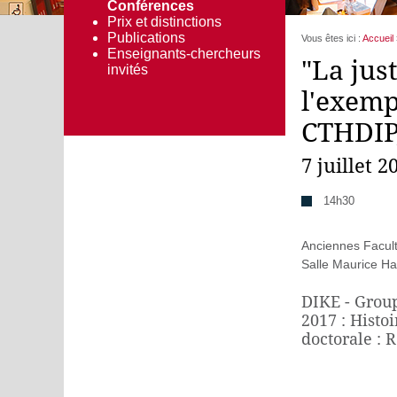
Conférences
Prix et distinctions
Publications
Vous êtes ici :
Accueil
Enseignants-chercheurs
"La jus
invités
l'exemp
CTHDIP,
7 juillet 2
14h30
Anciennes Facul
Salle Maurice Ha
DIKE - Group
2017 : Histo
doctorale : R