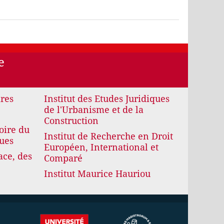
e
ires
Institut des Etudes Juridiques
de l'Urbanisme et de la
Construction
oire du
Institut de Recherche en Droit
ques
Européen, International et
ace, des
Comparé
Institut Maurice Hauriou