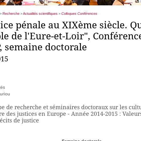
>
Recherche
>
Actualités scientifiques
>
Colloques Conférences
tice pénale au XIXème siècle. Q
le de l'Eure-et-Loir", Conférenc
 semaine doctorale
015
tés
uriou
e de recherche et séminaires doctoraux sur les cultu
ire des justices en Europe - Année 2014-2015 : Valeu
écits de justice