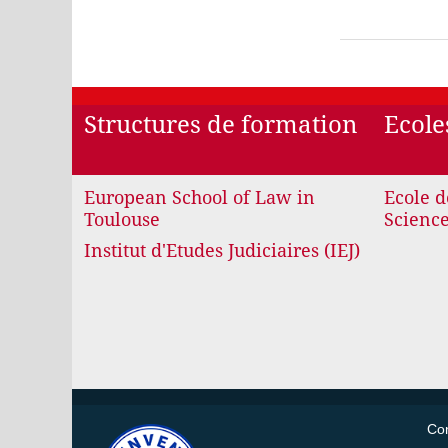
Structures de formation
Ecole
European School of Law in
Ecole d
Toulouse
Science
Institut d'Etudes Judiciaires (IEJ)
Con