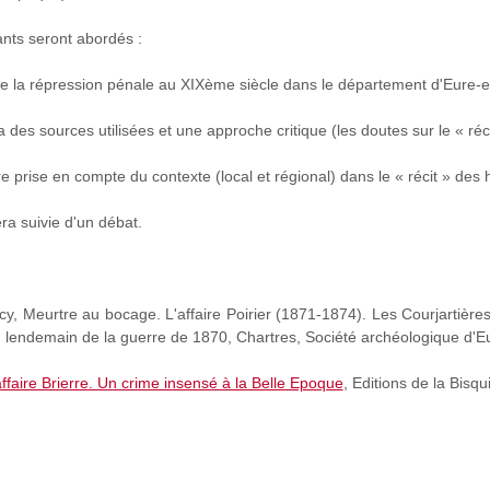
nts seront abordés :
de la répression pénale au XIXème siècle dans le département d'Eure-et
des sources utilisées et une approche critique (les doutes sur le « réci
e prise en compte du contexte (local et régional) dans le « récit » des h
ra suivie d'un débat.
cy,
Meurtre au bocage. L'affaire Poirier (1871-1874). Les Courjartières
 lendemain de la guerre de 1870
, Chartres, Société archéologique d'Eu
affaire Brierre. Un crime insensé à la Belle Epoque
, Editions de la Bisq