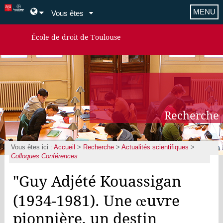
MENU
Vous êtes
École de droit de Toulouse
Recherche
Vous êtes ici :
Accueil
>
Recherche
>
Actualités scientifiques
>
Colloques Conférences
"Guy Adjété Kouassigan
(1934-1981). Une œuvre
pionnière, un destin