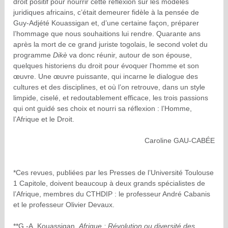
droit positif pour nourrir cette réflexion sur les modèles
juridiques africains, c’était demeurer fidèle à la pensée de
Guy-Adjété Kouassigan et, d’une certaine façon, préparer
l’hommage que nous souhaitions lui rendre. Quarante ans
après la mort de ce grand juriste togolais, le second volet du
programme
Dikè
va donc réunir, autour de son épouse,
quelques historiens du droit pour évoquer l’homme et son
œuvre. Une œuvre puissante, qui incarne le dialogue des
cultures et des disciplines, et où l’on retrouve, dans un style
limpide, ciselé, et redoutablement efficace, les trois passions
qui ont guidé ses choix et nourri sa réflexion : l’Homme,
l’Afrique et le Droit.
Caroline GAU-CABÉE
*Ces revues, publiées par les Presses de l’Université Toulouse
1 Capitole, doivent beaucoup à deux grands spécialistes de
l’Afrique, membres du CTHDIP : le professeur André Cabanis
et le professeur Olivier Devaux.
**G.-A. Kouassigan,
Afrique : Révolution ou diversité des