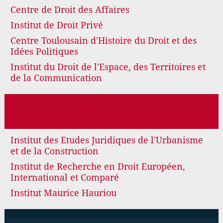
Centre de Droit des Affaires
Institut de Droit Privé
Centre Toulousain d'Histoire du Droit et des
Idées Politiques
Institut du Droit de l'Espace, des Territoires et
de la Communication
Institut des Etudes Juridiques de l'Urbanisme
et de la Construction
Institut de Recherche en Droit Européen,
International et Comparé
Institut Maurice Hauriou