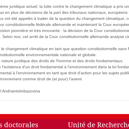
ème juridique actuel, la lutte contre le changement climatique a pris u
lus en plus de décisions de la part des tribunaux nationaux, europée
aux ont été appelés à traiter de la question du changement climatique
Cour constitutionnelle fédérale allemande et maintenant la Cour europé
ision pionnière et très innovante : la décision de la Cour constitution
Selon moi, cet arrêt de la Cour constitutionnelle allemande analyse cin
e le changement climatique en tant que question constitutionnelle sans 
onstitutionnelle environnementale nationale et globale.
la nature juridique des droits de l'homme et des droits fondamentaux.
e l'existence d'un droit fondamental à l'environnement dans la loi fond
mental à l'environnement en tant que droit d'action pour les sujets publi
nvironnement comme droit de (et pour) l'avenir.
l Andriantsimbazovina
s doctorales
Unité de Recherch