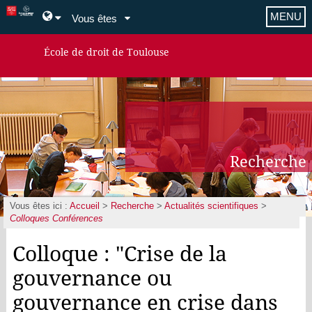
MENU
Vous êtes
École de droit de Toulouse
Recherche
Vous êtes ici :
Accueil
>
Recherche
>
Actualités scientifiques
>
Colloques Conférences
Colloque : "Crise de la
gouvernance ou
gouvernance en crise dans