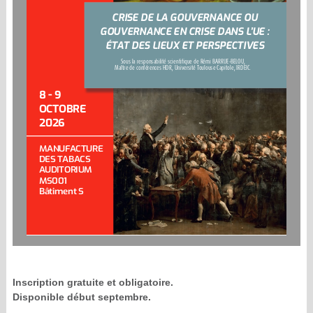
CRISE DE LA GOUVERNANCE OU 
GOUVERNANCE EN CRISE DANS L’UE : 
ÉTAT DES LIEUX ET PERSPECTIVES
Sous la responsabilité scientifique de Rémi BARRUE-BELOU, 
Maître de conférences HDR, Université Toulouse Capitole, IRDEIC.
8 - 9 
OCTOBRE
2026
MANUFACTURE 
DES TABACS
AUDITORIUM 
MS001
Bâtiment S
Inscription gratuite et obligatoire.
Disponible début septembre.