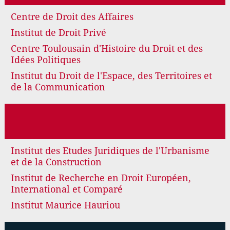
Centre de Droit des Affaires
Institut de Droit Privé
Centre Toulousain d'Histoire du Droit et des
Idées Politiques
Institut du Droit de l'Espace, des Territoires et
de la Communication
Institut des Etudes Juridiques de l'Urbanisme
et de la Construction
Institut de Recherche en Droit Européen,
International et Comparé
Institut Maurice Hauriou