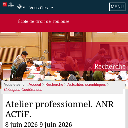
MENU
Vous êtes
École de droit de Toulouse
Recherche
Vous êtes ici :
Accueil
>
Recherche
>
Actualités scientifiques
>
Colloques Conférences
Atelier professionnel. ANR
ACTiF.
8 juin 2026 9 juin 2026