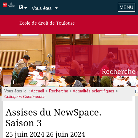
MENU
Vous êtes
École de droit de Toulouse
Recherche
Vous êtes ici :
Accueil
>
Recherche
>
Actualités scientifiques
>
Colloques Conférences
Assises du NewSpace.
Saison 3
25 juin 2024 26 juin 2024