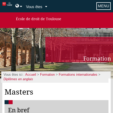
MENU
Vous êtes
École de droit de Toulouse
Formation
Vous êtes ici :
Accueil
>
Formation
>
Formations internationales
>
Diplômes en anglais
Masters
En bref