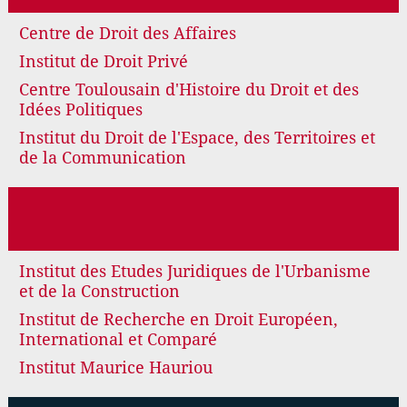
Centre de Droit des Affaires
Institut de Droit Privé
Centre Toulousain d'Histoire du Droit et des
Idées Politiques
Institut du Droit de l'Espace, des Territoires et
de la Communication
Institut des Etudes Juridiques de l'Urbanisme
et de la Construction
Institut de Recherche en Droit Européen,
International et Comparé
Institut Maurice Hauriou