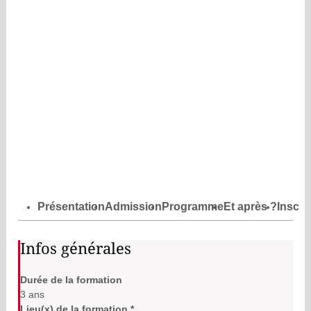
Présentation
Admission
Programme
Et après ?
Inscri
Infos générales
Durée de la formation
3 ans
Lieu(x) de la formation *