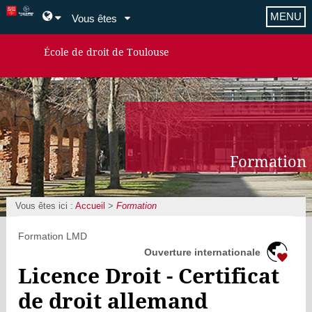
MENU
Vous êtes
École de droit de Toulouse
Formation
Vous êtes ici :
Accueil
>
Formation
Formation LMD
Ouverture internationale
Licence Droit - Certificat
de droit allemand