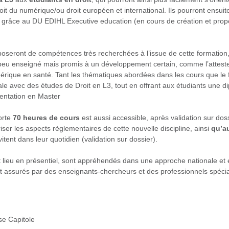
roit du numérique/ou droit européen et international. Ils pourront ensu
é grâce au DU EDIHL Executive education (en cours de création et prop
poseront de compétences très recherchées à l’issue de cette formation, à
u enseigné mais promis à un développement certain, comme l’atteste l’
ique en santé. Tant les thématiques abordées dans les cours que le f
male avec des études de Droit en L3, tout en offrant aux étudiants une d
ientation en Master
orte
70 heures de cours
est aussi accessible, après validation sur dos
iser les aspects règlementaires de cette nouvelle discipline, ainsi
qu’a
vitent dans leur quotidien (validation sur dossier).
t lieu en présentiel, sont appréhendés dans une approche nationale e
ont assurés par des enseignants-chercheurs et des professionnels spécia
se Capitole