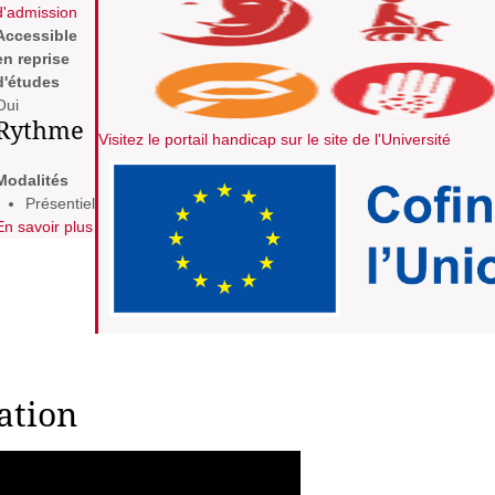
d'admission
Accessible
en reprise
d'études
Oui
Rythme
Visitez le portail handicap sur le site de l'Université
Modalités
Présentiel
En savoir plus
ation