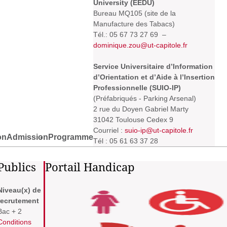
University (EEDU)
Bureau MQ105 (site de la
Manufacture des Tabacs)
Tél.: 05 67 73 27 69 –
dominique.zou@ut-capitole.fr
Service Universitaire d’Information
d’Orientation et d’Aide à l’Insertion
Professionnelle (SUIO-IP)
(Préfabriqués - Parking Arsenal)
2 rue du Doyen Gabriel Marty
31042 Toulouse Cedex 9
Courriel :
suio-ip@ut-capitole.fr
on
Admission
Programme
Tél : 05 61 63 37 28
Publics
Portail Handicap
Niveau(x) de
recrutement
Bac + 2
Conditions