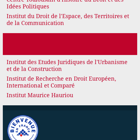
Idées Politiques
Institut du Droit de l'Espace, des Territoires et
de la Communication
Institut des Etudes Juridiques de l'Urbanisme
et de la Construction
Institut de Recherche en Droit Européen,
International et Comparé
Institut Maurice Hauriou