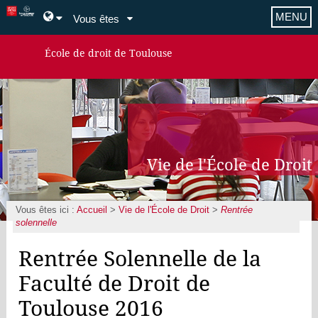
MENU
Vous êtes
École de droit de Toulouse
Vie de l'École de Droit
Vous êtes ici :
Accueil
>
Vie de l'École de Droit
>
Rentrée
solennelle
Rentrée Solennelle de la
Faculté de Droit de
Toulouse 2016