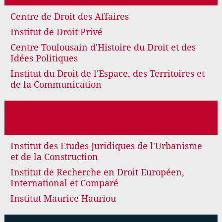
Centre de Droit des Affaires
Institut de Droit Privé
Centre Toulousain d'Histoire du Droit et des
Idées Politiques
Institut du Droit de l'Espace, des Territoires et
de la Communication
Institut des Etudes Juridiques de l'Urbanisme
et de la Construction
Institut de Recherche en Droit Européen,
International et Comparé
Institut Maurice Hauriou