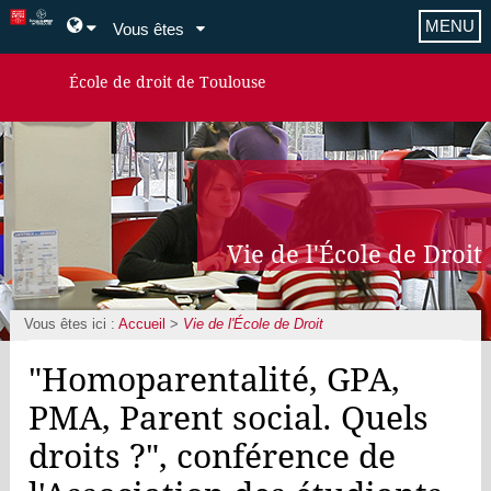
MENU
Vous êtes
École de droit de Toulouse
Vie de l'École de Droit
Vous êtes ici :
Accueil
>
Vie de l'École de Droit
"Homoparentalité, GPA,
PMA, Parent social. Quels
droits ?", conférence de