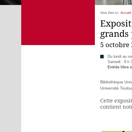
Vous êtes ici :
Accueil
Exposit
grands 
5 octobre
Du lundi au ve
Samedi : 9 h 3
Entrée libre e
Bibliothèque Univ
Université Toulo
Cette exposi
contient notr