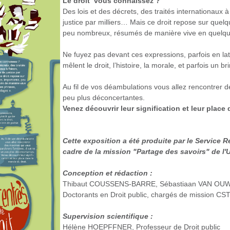
Le droit vous connaissez ?
Des lois et des décrets, des traités internationaux à
justice par milliers… Mais ce droit repose sur quelq
peu nombreux, résumés de manière vive en quelque
Ne fuyez pas devant ces expressions, parfois en lat
mêlent le droit, l’histoire, la morale, et parfois un br
Au fil de vos déambulations vous allez rencontrer d
peu plus déconcertantes.
Venez découvrir leur signification et leur place
Cette exposition a été produite par le Service R
cadre de la mission "Partage des savoirs" de l'
Conception et rédaction :
Thibaut COUSSENS-BARRE, Sébastiaan VAN O
Doctorants en Droit public, chargés de mission CST 
Supervision scientifique :
Hélène HOEPFFNER, Professeur de Droit public