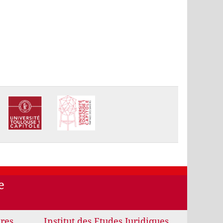
e
ires
Institut des Etudes Juridiques