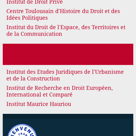
Institut de Droit Privé
Centre Toulousain d'Histoire du Droit et des
Idées Politiques
Institut du Droit de l'Espace, des Territoires et
de la Communication
Institut des Etudes Juridiques de l'Urbanisme
et de la Construction
Institut de Recherche en Droit Européen,
International et Comparé
Institut Maurice Hauriou