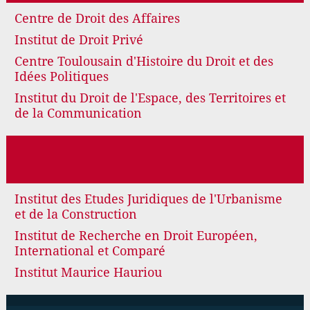
Centre de Droit des Affaires
Institut de Droit Privé
Centre Toulousain d'Histoire du Droit et des
Idées Politiques
Institut du Droit de l'Espace, des Territoires et
de la Communication
Institut des Etudes Juridiques de l'Urbanisme
et de la Construction
Institut de Recherche en Droit Européen,
International et Comparé
Institut Maurice Hauriou