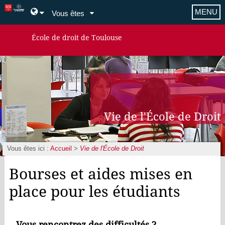
MENU
Vous êtes
École de droit de Toulouse
Vie de l'École de Droit
Vous êtes ici :
Accueil
>
Vie de l'École de Droit
Bourses et aides mises en
place pour les étudiants
Vous rencontrez des difficultés ?