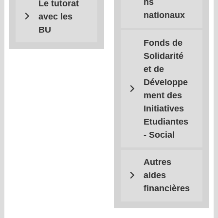
ns
Le tutorat
nationaux
avec les
BU
Fonds de
Solidarité
et de
Développe
ment des
Initiatives
Etudiantes
- Social
Autres
aides
financières