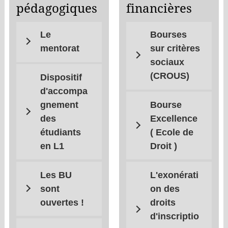
pédagogiques
financières
Le
Bourses
mentorat
sur critères
sociaux
(CROUS)
Dispositif
d'accompa
gnement
Bourse
des
Excellence
étudiants
( Ecole de
en L1
Droit )
Les BU
L'exonérati
sont
on des
ouvertes !
droits
d'inscriptio