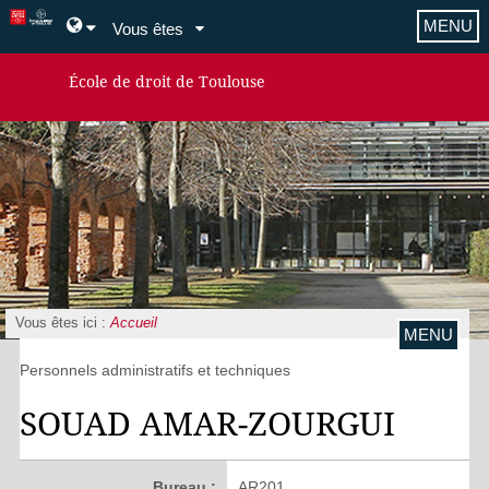
MENU
Vous êtes
École de droit de Toulouse
Vous êtes ici :
Accueil
MENU
Personnels administratifs et techniques
SOUAD AMAR-ZOURGUI
Bureau :
AR201