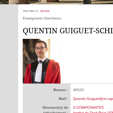
Vous êtes ici :
Accueil
Enseignants chercheurs
QUENTIN GUIGUET-SCH
Bureau :
AR103
Mail :
Quentin.Guiguet@ut-capit
Structure(s) de
3-COMPOSANTES
rattachement :
Institut de Droit Privé (ID