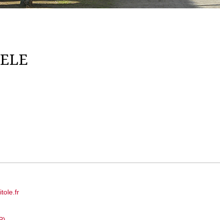
IELE
ole.fr
P)