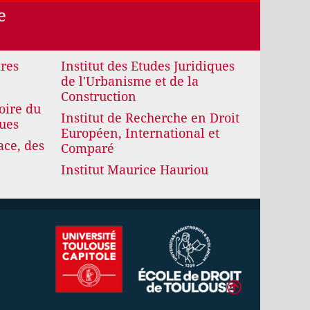
e
ires
Institut des Etudes Juridiques
de l'Urbanisme et de la
Construction
oire du
Institut de Recherche en Droit
ques
Européen, International et
ace, des
Comparé
Institut Maurice Hauriou