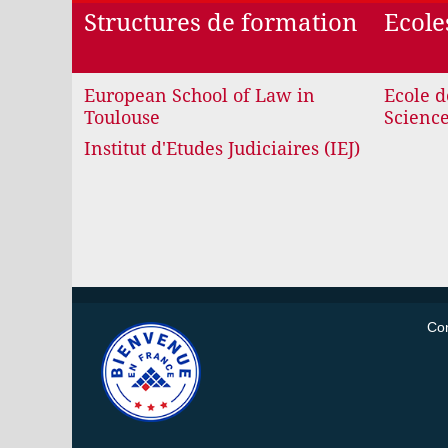
Structures de formation
Ecole
European School of Law in
Ecole d
Toulouse
Science
Institut d'Etudes Judiciaires (IEJ)
Con