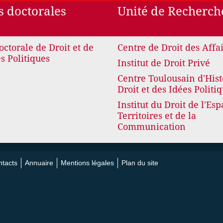
s doctorales
Unité de Recherch
octorale de Droit et de
Centre de Droit des Affa
s Politiques
Institut de Droit Privé
Centre Toulousain d'Hist
Droit et des Idées Politi
Institut du Droit de l'Esp
Territoires et de la
Communication
tacts
Annuaire
Mentions légales
Plan du site