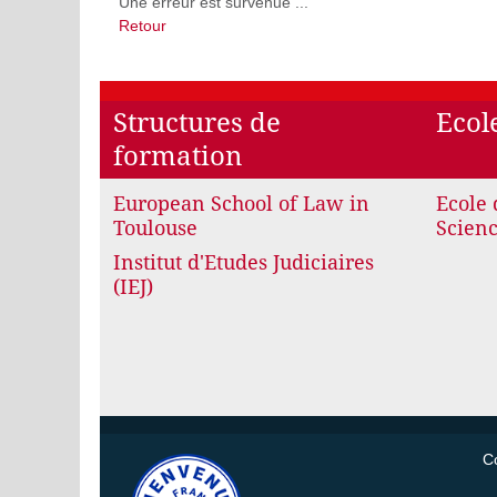
Une erreur est survenue ...
Retour
Structures de
Ecol
formation
European School of Law in
Ecole 
Toulouse
Scienc
Institut d'Etudes Judiciaires
(IEJ)
C