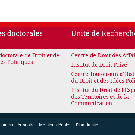
es doctorales
Unité de Recherch
doctorale de Droit et de
Centre de Droit des Affa
es Politiques
Institut de Droit Privé
Centre Toulousain d'Hist
du Droit et des Idées Pol
Institut du Droit de l'Esp
des Territoires et de la
Communication
ontacts
Annuaire
Mentions légales
Plan du site