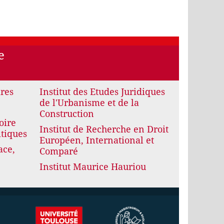
e
ires
Institut des Etudes Juridiques
de l'Urbanisme et de la
Construction
oire
Institut de Recherche en Droit
itiques
Européen, International et
ace,
Comparé
Institut Maurice Hauriou