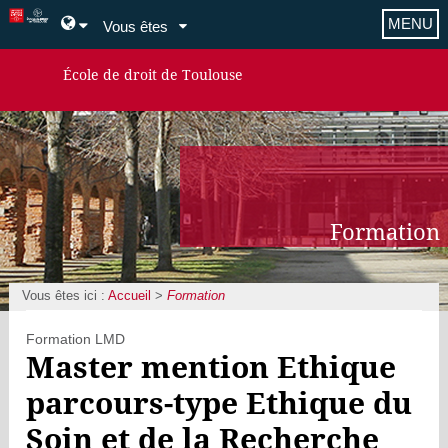
MENU
Vous êtes
École de droit de Toulouse
Formation
Vous êtes ici :
Accueil
>
Formation
Formation LMD
Master mention Ethique
parcours-type Ethique du
Soin et de la Recherche