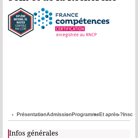
Présentation
Admission
Programme
Et après ?
Inscri
Infos générales